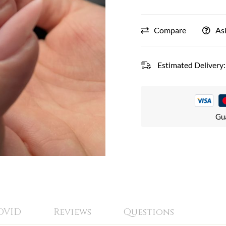
Compare
As
Estimated Delivery:
Gu
OVID
Reviews
Questions