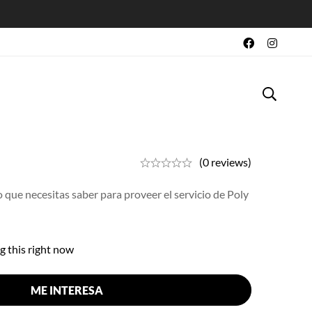
sion
vado: Poly Gel &
(0 reviews)
lo que necesitas saber para proveer el servicio de Poly
g this right now
ME INTERESA