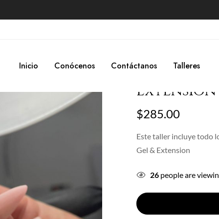
me
Products
Talleres
Taller Privado: Poly Gel & Exten
Taller Pri
Inicio
Conócenos
Contáctanos
Talleres
Extension
$
285.00
Este taller incluye todo 
Gel & Extension
26
people are viewin